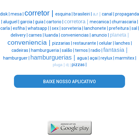
corretor |
disk |
mesa |
esquina |
brasileiri |
a.r |
canal |
propaganda
corretora |
|
aluguel |
garcia |
guia |
cartorio |
mecanica |
churrascaria |
carla |
esfiha |
whatsapp |
|
sex |
sorveteria |
lanchonete |
prefeitura |
sal |
planeta |
delivery |
carnes |
luanda |
conveniencias |
anuncio |
conveniencia |
pizzarias |
restaurante |
celular |
lanches |
fantasia |
cadeiras |
hamburgueria |
salão |
ternos |
radio |
hamburguerias |
hamburguer |
agua |
açai |
reylux |
marmitex |
pizzas |
pluga |
dj |
BAIXE NOSSO APLICATIVO