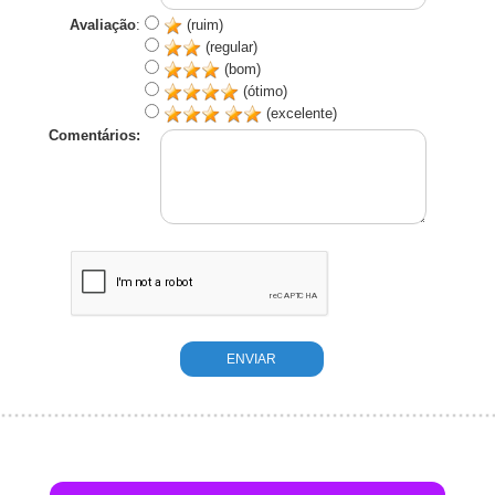
Avaliação
:
(ruim)
(regular)
(bom)
(ótimo)
(excelente)
Comentários: