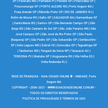
SP
|
Paracatu-MG
|
Parnaíba-PI
|
Peruíbe-SP
|
Piracicaba-SP
|
Pirassununga-SP
|
PORTO ALEGRE-RS
|
Porto Seguro-BA
|
Praia Grande-SP
|
Ribeirão Preto-SP
|
RIO DE JANEIRO-RJ
|
Rolim de Moura-RO
|
Salto-SP
|
SALVADOR-BA
|
Samambaia-DF
|
Santa Maria-RS
|
Santos-SP
|
São Bernardo Campo-SP
|
São
Borja-RS
|
São Caetano do Sul-SP
|
São João Paraíso-MG
|
São
José Campos-SP
|
São José do Rio Preto-SP
|
São Paulo
(Itaquera)-SP
|
São Pedro-SP
|
São Sebastião-SP
|
Sertãozinho-
SP
|
Sete Lagoas-MG
|
Sobral-CE
|
Sorocaba-SP
|
Taguatinga-DF
|
Taiobeiras-MG
|
Tangará da Serra-MT
|
Tarauacá-AC
|
TERESINA-PI
|
Ubatuba-SP
|
Uruguaiana-RS
|
Vila Velha-ES
|
Volta Redonda-RJ
|
REDE DE FRANQUIA - GUIA CIDADE ONLINE ® - UNIDADE: Porto
Seguro-BA
COPYRIGHT • 2006-2021 -
WWW.GUIACIDADEONLINE.COM.BR
-
TODOS OS DIREITOS RESERVADOS
POLÍTICA DE PRIVACIDADE E TERMOS DE USO