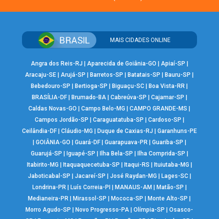
MAIS CIDADES ONLINE
Angra dos Reis-RJ
|
Aparecida de Goiânia-GO
|
Apiaí-SP
|
Aracaju-SE
|
Arujá-SP
|
Barretos-SP
|
Batatais-SP
|
Bauru-SP
|
Bebedouro-SP
|
Bertioga-SP
|
Biguaçu-SC
|
Boa Vista-RR
|
BRASÍLIA-DF
|
Brumado-BA
|
Cabreúva-SP
|
Cajamar-SP
|
Caldas Novas-GO
|
Campo Belo-MG
|
CAMPO GRANDE-MS
|
Campos Jordão-SP
|
Caraguatatuba-SP
|
Cardoso-SP
|
Ceilândia-DF
|
Cláudio-MG
|
Duque de Caxias-RJ
|
Garanhuns-PE
|
GOIÂNIA-GO
|
Guará-DF
|
Guarapuava-PR
|
Guariba-SP
|
Guarujá-SP
|
Iguapé-SP
|
Ilha Bela-SP
|
Ilha Comprida-SP
|
Itabirito-MG
|
Itaquaquecetuba-SP
|
Itaqui-RS
|
Ituiutaba-MG
|
Jaboticabal-SP
|
Jacareí-SP
|
José Raydan-MG
|
Lages-SC
|
Londrina-PR
|
Luís Correia-PI
|
MANAUS-AM
|
Matão-SP
|
Medianeira-PR
|
Mirassol-SP
|
Mococa-SP
|
Monte Alto-SP
|
Morro Agudo-SP
|
Novo Progresso-PA
|
Olímpia-SP
|
Osasco-