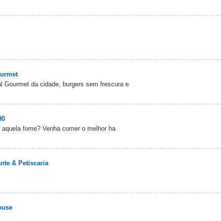
ourmet
l Gourmet da cidade, burgers sem frescura e
90
u aquela fome? Venha comer o melhor ha
nte & Petiscaria
ouse