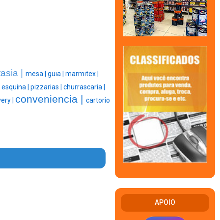
tasia |
mesa |
guia |
marmitex |
|
esquina |
pizzarias |
churrascaria |
conveniencia |
very |
cartorio
APOIO