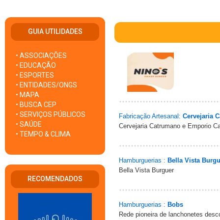
GUIA UTILIDADES
• ASSOCIAÇÕES
• EDUCAÇÃO
• ESPORTES
• ENTIDADES/ONGS
• MAPA
• BUSCA CEP
• SERVIÇOS PÚBLICOS
Fabricação Artesanal:
Cervejaria 
• SAÚDE
Cervejaria Catrumano e Emporio Ca
• TEMPO & CLIMA
Hamburguerias :
Bella Vista Burg
Bella Vista Burguer
RECOMENDADOS
Hamburguerias :
Bobs
Rede pioneira de lanchonetes desco