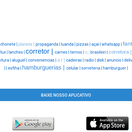
fan
nchonete |
planeta |
propaganda |
luanda |
pizzas |
açai |
whatsapp |
corretor |
corretora 
lux |
lanches |
carnes |
ternos |
brasileiri |
dj |
a.r |
itura |
aluguel |
conveniencias |
cadeiras |
radio |
disk |
anuncio |
deli
hamburguerias |
|
|
esfiha |
celular |
sorveteria |
hamburguer |
BAIXE NOSSO APLICATIVO