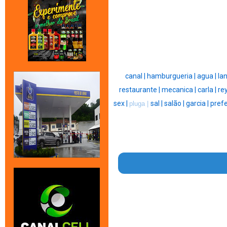
canal |
hamburgueria |
agua |
la
restaurante |
mecanica |
carla |
rey
sex |
sal |
salão |
garcia |
prefe
pluga |