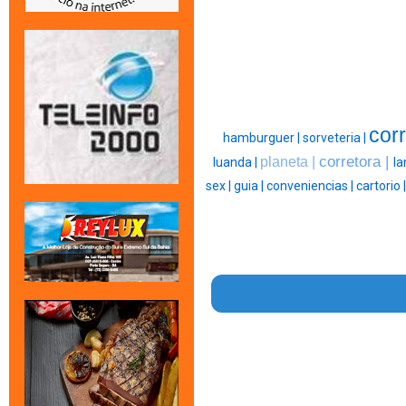
corr
hamburguer |
sorveteria |
corretora |
planeta |
luanda |
la
sex |
guia |
conveniencias |
cartorio 