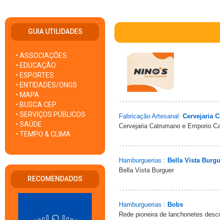
GUIA UTILIDADES
• ASSOCIAÇÕES
• EDUCAÇÃO
• ESPORTES
• ENTIDADES/ONGS
• MAPA
• BUSCA CEP
• SERVIÇOS PÚBLICOS
Fabricação Artesanal:
Cervejaria 
• SAÚDE
Cervejaria Catrumano e Emporio Ca
• TEMPO & CLIMA
Hamburguerias :
Bella Vista Burg
Bella Vista Burguer
RECOMENDADOS
Hamburguerias :
Bobs
Rede pioneira de lanchonetes desco