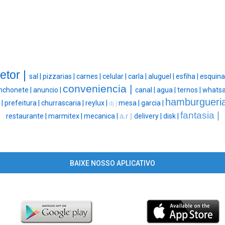
etor |
sal |
pizzarias |
carnes |
celular |
carla |
aluguel |
esfiha |
esquina
conveniencia |
nchonete |
anuncio |
canal |
agua |
ternos |
whatsa
hamburgueri
|
|
prefeitura |
churrascaria |
reylux |
mesa |
garcia |
dj |
fantasia |
restaurante |
marmitex |
mecanica |
a.r |
delivery |
disk |
BAIXE NOSSO APLICATIVO