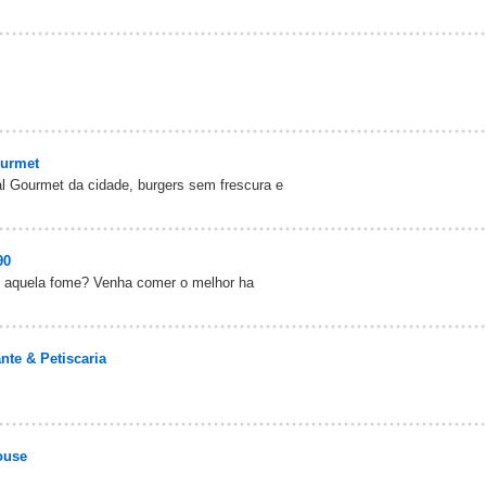
ourmet
l Gourmet da cidade, burgers sem frescura e
90
u aquela fome? Venha comer o melhor ha
nte & Petiscaria
ouse