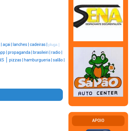
 |
açai |
lanches |
cadeiras |
pluga |
pp |
propaganda |
brasileiri |
radio |
as |
pizzas |
hamburgueria |
salão |
APOIO