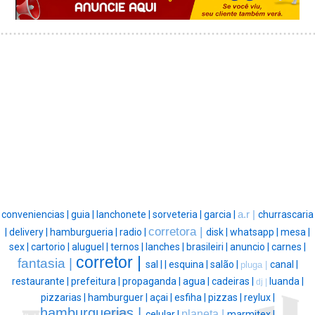
conveniencias |
guia |
lanchonete |
sorveteria |
garcia |
a.r |
churrascaria
corretora |
|
delivery |
hamburgueria |
radio |
disk |
whatsapp |
mesa |
sex |
cartorio |
aluguel |
ternos |
lanches |
brasileiri |
anuncio |
carnes |
corretor |
fantasia |
sal |
|
esquina |
salão |
canal |
pluga |
restaurante |
prefeitura |
propaganda |
agua |
cadeiras |
luanda |
dj |
pizzarias |
hamburguer |
açai |
esfiha |
pizzas |
reylux |
hamburguerias |
planeta |
celular |
marmitex |