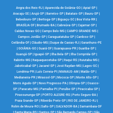
Angra dos Reis-RJ
|
Aparecida de Goiânia-GO
|
Apiaí-SP
|
Aracaju-SE
|
Arujá-SP
|
Barretos-SP
|
Batatais-SP
|
Bauru-SP
|
Bebedouro-SP
|
Bertioga-SP
|
Biguaçu-SC
|
Boa Vista-RR
|
BRASÍLIA-DF
|
Brumado-BA
|
Cabreúva-SP
|
Cajamar-SP
|
Caldas Novas-GO
|
Campo Belo-MG
|
CAMPO GRANDE-MS
|
Campos Jordão-SP
|
Caraguatatuba-SP
|
Cardoso-SP
|
Ceilândia-DF
|
Cláudio-MG
|
Duque de Caxias-RJ
|
Garanhuns-PE
|
GOIÂNIA-GO
|
Guará-DF
|
Guarapuava-PR
|
Guariba-SP
|
Guarujá-SP
|
Iguapé-SP
|
Ilha Bela-SP
|
Ilha Comprida-SP
|
Itabirito-MG
|
Itaquaquecetuba-SP
|
Itaqui-RS
|
Ituiutaba-MG
|
Jaboticabal-SP
|
Jacareí-SP
|
José Raydan-MG
|
Lages-SC
|
Londrina-PR
|
Luís Correia-PI
|
MANAUS-AM
|
Matão-SP
|
Medianeira-PR
|
Mirassol-SP
|
Mococa-SP
|
Monte Alto-SP
|
Morro Agudo-SP
|
Novo Progresso-PA
|
Olímpia-SP
|
Osasco-
SP
|
Paracatu-MG
|
Parnaíba-PI
|
Peruíbe-SP
|
Piracicaba-SP
|
Pirassununga-SP
|
PORTO ALEGRE-RS
|
Porto Seguro-BA
|
Praia Grande-SP
|
Ribeirão Preto-SP
|
RIO DE JANEIRO-RJ
|
Rolim de Moura-RO
|
Salto-SP
|
SALVADOR-BA
|
Samambaia-DF
|
Santa Maria-RS
|
Santos-SP
|
São Bernardo Campo-SP
|
São