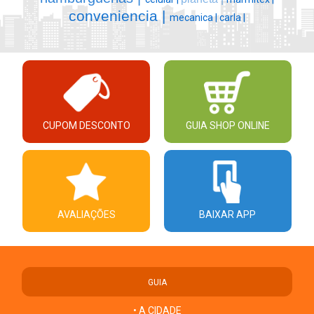
conveniencia |
mecanica |
carla |
CUPOM DESCONTO
GUIA SHOP ONLINE
AVALIAÇÕES
BAIXAR APP
GUIA
• A CIDADE